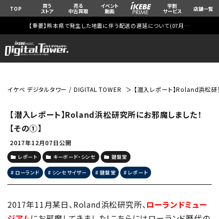
買う
売る
イベント
学割
TOP
店舗一覧
ストア
中古買取
動画
サービス
【重要】熊本県で発生した地震に伴う配送の遅延について(
07月29日
更新)
イケベ デジタルタワー / DIGITAL TOWER
【潜入レポート】Roland浜松
【潜入レポート】Roland浜松研究所にお邪魔しました！
【その①】
2017年12月07日公開
レポート
キーボード・シンセ
鍵盤堂
ローランド
シンセサイザー
鍵盤堂
レポート
2017年11月某日、Roland浜松研究所、
ローランドミュー
ジアム
にお邪魔してきました！こちらにはローランド歴代の