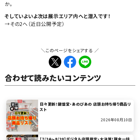
か。
そしていよいよ次は展示エリア内へと潜入です！
→その2へ（近日公開予定）
＼このページをシェアする ／
合わせて読みたいコンテンツ
日々更新！鍵盤堂・あのぴあの 店頭お持ち帰り商品リ
スト
2026年08月10日
【7/24～8/20】デジタル店頭限定・大決算！現金一括