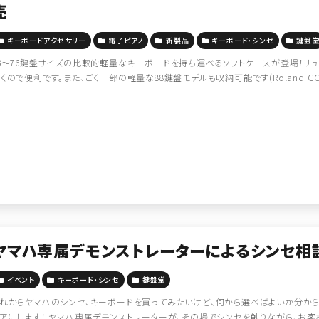
売
キーボードアクセサリー
電子ピアノ
新製品
キーボード・シンセ
鍵盤
3～76鍵盤サイズの比較的軽量なキーボードを持ち運べるソフトケースが登場！リ
くので便利です。また、ごく一部の軽量な88鍵盤モデルも収納可能です(Roland GO:P
ヤマハ専属デモンストレーターによるシンセ相
イベント
キーボード・シンセ
鍵盤堂
れからヤマハのシンセ、キーボードを買ってみたいけど、何から選べばよいか分から
アにします！ ヤマハ専属デモンストレーターが、その場でシンセを触りながら、お客様