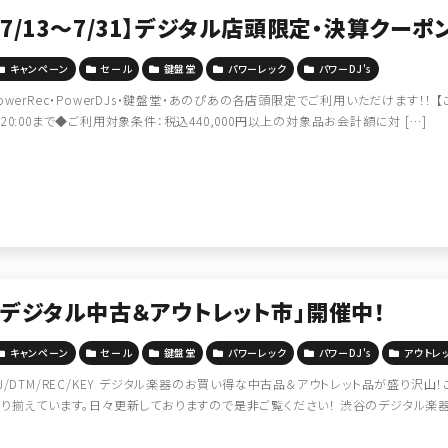
【7/13～7/31】デジタル店頭限定・決算クーポ
キャンペーン
セール
鍵盤堂
パワーレック
パワーDJ's
owerRec・PowerDJs・鍵盤堂・あのぴあの各店頭限定でご利用いただけます！！ 
20:00まで◆ご利用対象条件：税込440,000円以上の対象品お会計額に対 […]
「デジタル中古＆アウトレット市」開催中！
キャンペーン
セール
鍵盤堂
パワーレック
パワーDJ's
アウトレ
J/DTM/REC/KEY デジタル楽器のお買い得な中古品＆アウトレット品が盛り
り揃えています。日々更新しておりますので是非ご覧ください！ 渋谷のデジタル楽器・