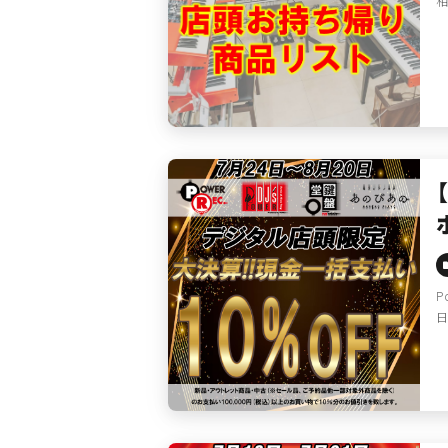
相
P
日