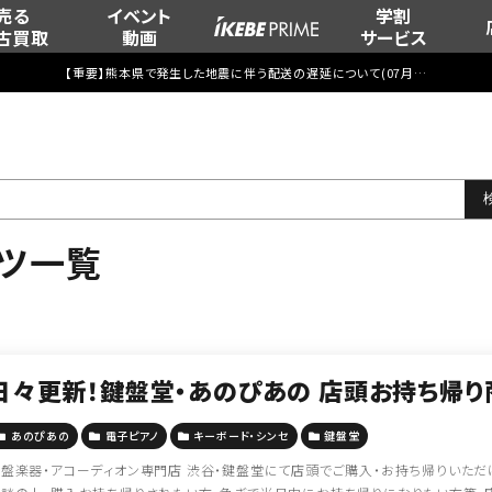
売る
イベント
学割
古買取
動画
サービス
【重要】熊本県で発生した地震に伴う配送の遅延について(
07月29日
更新)
ンツ一覧
日々更新！鍵盤堂・あのぴあの 店頭お持ち帰り
あのぴあの
電子ピアノ
キーボード・シンセ
鍵盤堂
盤楽器・アコーディオン専門店 渋谷・鍵盤堂にて店頭でご購入・お持ち帰りいただ