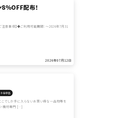
ン8％OFF配布！
【ご注意事項】◆ご利用可能期間：～2026年7月31
2026年07月12日
ット&中古
沢山！ここでしか手に入らないお買い得な一品物等を
機材専門 […]