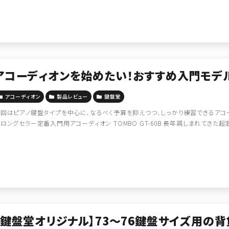
アコーディオンを始めたい！おすすめ入門モデ
アコーディオン
製品レビュー
鍵盤堂
回はピアノ鍵盤タイプを中心に、なるべく予算を抑えつつ、しっかり練習できるアコー
ロングセラー定番入門用アコーディオン TOMBO GT-60B 長年親しまれてきた超定
【鍵盤堂オリジナル】73～76鍵盤サイズ用の