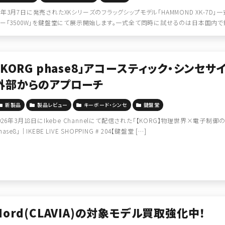
年3月7日に発売されたXKシリーズのフラッグシップモデル「HAMMOND XK-7D
ー「3500W」を鍵盤堂にて展示開始します。一式全て同時に試せるのは日本国内で鍵
「KORG phase8」アコースティック・シン
外部からのアプローチ
新製品
製品レビュー
キーボード・シンセ
鍵盤堂
026年3月18日にIkebe Channelにて配信された「【KORG】物理世界×電子制
hase8」｜IKEBE LIVE SHOPPING # 204【鍵盤堂 […]
Nord(CLAVIA)の対象モデル買取強化中！