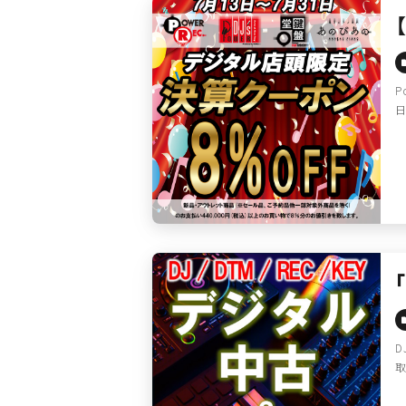
P
日
D
取