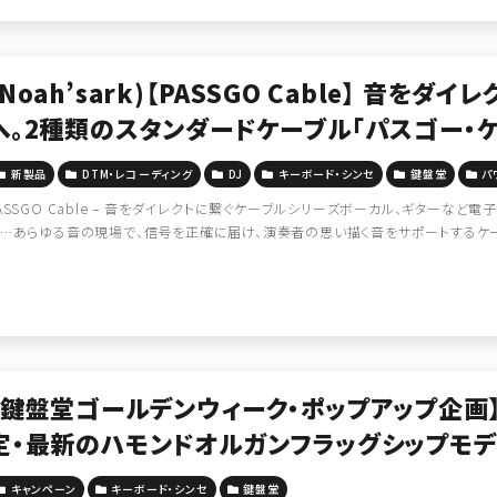
(Noah’sark)【PASSGO Cable】 音を
へ。2種類のスタンダードケーブル「パスゴー・ケ
新製品
DTM・レコーディング
DJ
キーボード・シンセ
鍵盤堂
パ
ASSGO Cable – 音をダイレクトに繋ぐケーブルシリーズボーカル、ギターなど電
…あらゆる音の現場で、信号を正確に届け、演奏者の思い描く音をサポートするケーブ
【鍵盤堂ゴールデンウィーク・ポップアップ企画
定・最新のハモンドオルガンフラッグシップモ
試し可能に！
キャンペーン
キーボード・シンセ
鍵盤堂