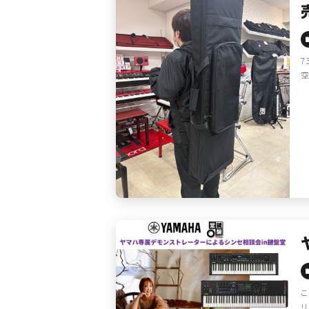
7
空
こ
リ