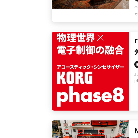
今
カ
2
p