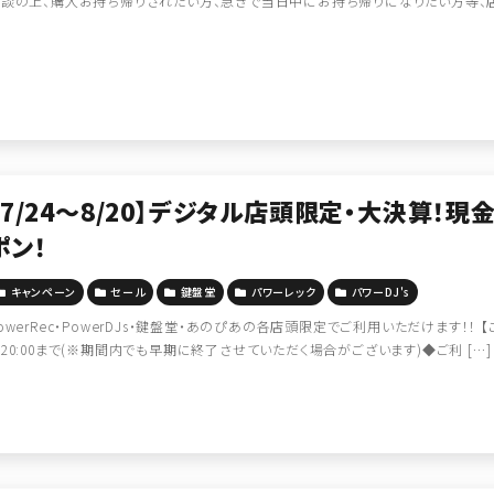
談の上、購入お持ち帰りされたい方、急ぎで当日中にお持ち帰りになりたい方等、店
【7/24～8/20】デジタル店頭限定・大決算！現
ポン！
キャンペーン
セール
鍵盤堂
パワーレック
パワーDJ's
owerRec・PowerDJs・鍵盤堂・あのぴあの各店頭限定でご利用いただけます！！ 
20:00まで(※期間内でも早期に終了させていただく場合がございます)◆ご利 […]