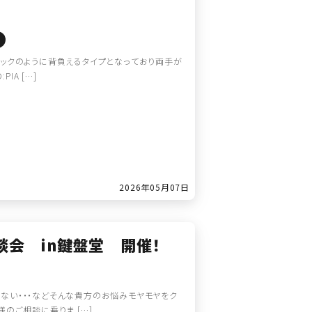
堂
ュックのように背負えるタイプとなっており両手が
IA […]
2026年05月07日
談会 in鍵盤堂 開催！
ない・・・などそんな貴方のお悩みモヤモヤをク
のご相談に乗りま […]